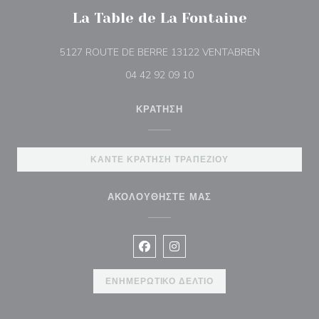
La Table de La Fontaine
((ανοίγει σε 
5127 ROUTE DE BERRE 13122 VENTABREN
04 42 92 09 10
ΚΡΆΤΗΣΗ
ΚΆΝΤΕ ΚΡΆΤΗΣΗ ΤΡΑΠΕΖΙΟΎ
ΑΚΟΛΟΥΘΉΣΤΕ ΜΑΣ
Facebook ((ανοίγει σε νέο παράθυρ
Instagram ((ανοίγει σε νέο π
ΕΝΗΜΕΡΩΤΙΚΌ ΔΕΛΤΊΟ