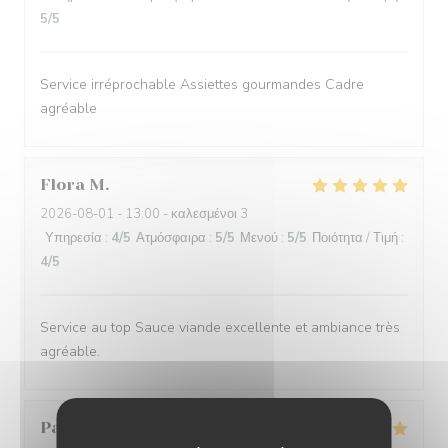
5
/5
Service irréprochable Assiettes gourmandes Cadre
agréable
Flora
M
2026-08-01
- 13:00 - καλεσμένοι 3
Υπηρεσία
:
4
/5
Ατμόσφαιρα
:
5
/5
Μενού
:
5
/5
Ποιότητα / Τιμή
:
4
/5
Service au top Sauce viande excellente et ambiance très
agréable.
Patrice
P