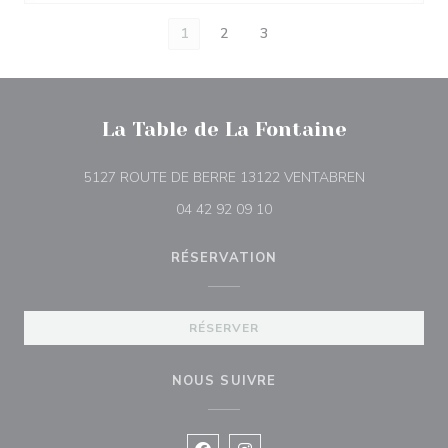
1
2
3
La Table de La Fontaine
((ouvre une n
5127 ROUTE DE BERRE 13122 VENTABREN
04 42 92 09 10
RÉSERVATION
RÉSERVER
NOUS SUIVRE