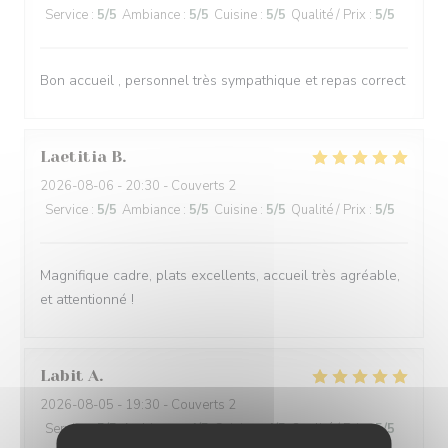
Service
:
5
/5
Ambiance
:
5
/5
Cuisine
:
5
/5
Qualité / Prix
:
5
/5
Bon accueil , personnel très sympathique et repas correct
Laetitia
B
2026-08-06
- 20:30 - Couverts 2
Service
:
5
/5
Ambiance
:
5
/5
Cuisine
:
5
/5
Qualité / Prix
:
5
/5
Magnifique cadre, plats excellents, accueil très agréable,
et attentionné !
Labit
A
2026-08-05
- 19:30 - Couverts 2
Service
:
5
/5
Ambiance
:
4
/5
Cuisine
:
4
/5
Qualité / Prix
:
5
/5