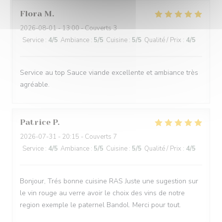
Flora
M
2026-08-01
- 13:00 - Couverts 3
Service
:
4
/5
Ambiance
:
5
/5
Cuisine
:
5
/5
Qualité / Prix
:
4
/5
Service au top Sauce viande excellente et ambiance très
agréable.
Patrice
P
2026-07-31
- 20:15 - Couverts 7
Service
:
4
/5
Ambiance
:
5
/5
Cuisine
:
5
/5
Qualité / Prix
:
4
/5
Bonjour, Trés bonne cuisine RAS Juste une sugestion sur
le vin rouge au verre avoir le choix des vins de notre
region exemple le paternel Bandol. Merci pour tout.