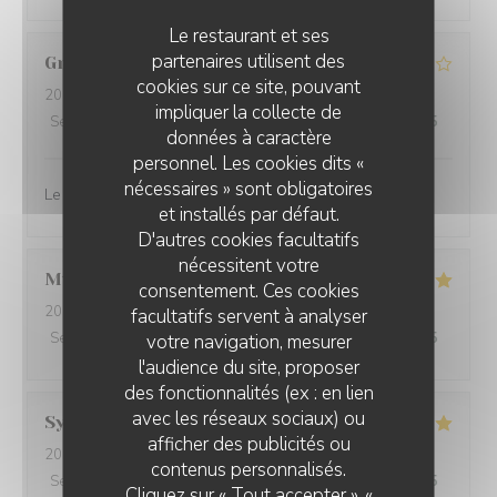
Le restaurant et ses
partenaires utilisent des
Gracieuse
Z
cookies sur ce site, pouvant
2026-08-05
- 12:00 - Couverts 3
impliquer la collecte de
Service
:
4
/5
Ambiance
:
4
/5
Cuisine
:
3
/5
Qualité / Prix
:
4
/5
données à caractère
personnel. Les cookies dits «
nécessaires » sont obligatoires
Le Service ,la cuisine
et installés par défaut.
D'autres cookies facultatifs
nécessitent votre
Myriam
B
consentement. Ces cookies
2026-08-04
- 19:45 - Couverts 2
facultatifs servent à analyser
Service
:
5
/5
Ambiance
:
5
/5
Cuisine
:
5
/5
Qualité / Prix
:
5
/5
votre navigation, mesurer
l'audience du site, proposer
des fonctionnalités (ex : en lien
avec les réseaux sociaux) ou
Sylvie
F
afficher des publicités ou
2026-08-04
- 12:30 - Couverts 4
LA TABLE DE LA FONTAINE
contenus personnalisés.
Service
:
5
/5
Ambiance
:
5
/5
Cuisine
:
5
/5
Qualité / Prix
:
5
/5
Cliquez sur « Tout accepter », «