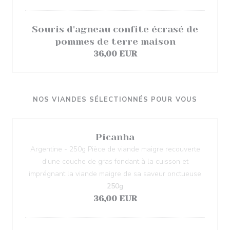
Souris d'agneau confite écrasé de
pommes de terre maison
36,00 EUR
NOS VIANDES SÉLECTIONNÉS POUR VOUS
Picanha
Argentine - 250g Pièce de viande maigre recouverte
d'une couche de gras fondant à la cuisson et
imprégnant la viande maigre de sa saveur onctueuse
250g
36,00 EUR