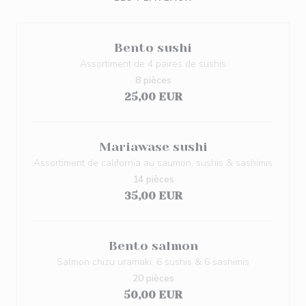
Bento sushi
Assortiment de 4 paires de sushis
8 pièces
25,00 EUR
Mariawase sushi
Assortiment de california au saumon, sushis & sashimis
14 pièces
35,00 EUR
Bento salmon
Salmon chizu uramaki, 6 sushis & 6 sashimis
20 pièces
50,00 EUR