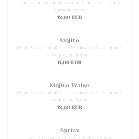
Tequila Camino, jus de citron vert, triple sec, sirop de
sucre de canne
12,00 EUR
Mojito
Rhum Bacardi, menthe fraiche, citron vert, cassonade,
Angustura, Perrier
11,00 EUR
Mojito Fraise
Rhum Bacardi, menthe fraiche, citron vert, cassonade,
Angustura, Perrier
12,00 EUR
Spritz
Apérol, prosseco, Perrier, rondelle d’orange