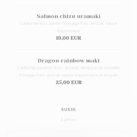
Salmon chizu uramaki
California au saumon, fromage frais, avocat, sauce
mayonnaise
19,00 EUR
Dragon rainbow maki
California saumon, thon, dorade, tempura de crevette,
fromage frais, avocat, sauce mayonnaise et teriyaki
25,00 EUR
SUSHI
2 pièces