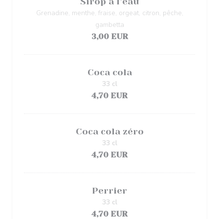
Sirop à l’eau
Grenadine, menthe, fraise, orgeat, citron, pêche,
gambetta
3,00 EUR
Coca cola
33 cl
4,70 EUR
Coca cola zéro
33 cl
4,70 EUR
Perrier
33 cl
4,70 EUR