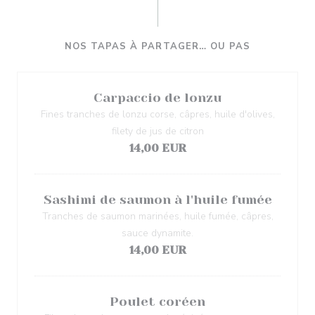
NOS TAPAS À PARTAGER… OU PAS
Carpaccio de lonzu
Fines tranches de lonzu corse, câpres, huile d'olives,
filety de jus de citron
14,00 EUR
Sashimi de saumon à l'huile fumée
Tranches de saumon marinées, huile fumée, câpres,
sauce dynamite.
14,00 EUR
Poulet coréen