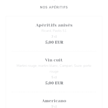
NOS APÉRITIFS
Apéritifs anisés
Ricard, Pastis 51
3 cl
5,00 EUR
Vin cuit
Martini rouge, martini blanc, Campari, Suze, porto
rouge
5 cl
5,00 EUR
Americano
9 cl