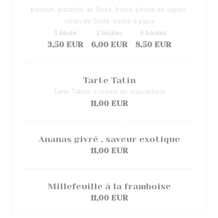
passion, pistache de Sicile, fraise, pêche de vignes,
citron de Sicile, barbe à papa
1 boule
2 boules
3 boules
3,50 EUR
6,00 EUR
8,50 EUR
Tarte Tatin
Tarte Tation, c crème de mascartone
11,00 EUR
Ananas givré , saveur exotique
11,00 EUR
Millefeuille à la framboise
11,00 EUR