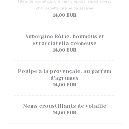
Filets de poulet panure panko épicés, sauce sweet
chili, cebette, graine de sésame
14,00 EUR
Aubergine Rôtie, houmous et
stracciatella crémeuse
14,00 EUR
Poulpe à la provençale, au parfum
d'agrumes
14,00 EUR
Nems croustillants de volaille
14,00 EUR