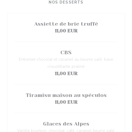
NOS DESSERTS
Assiette de brie truffé
11,00 EUR
CBS
Entremet chocolat et caramel au beurre salé, base
croustillante praliné
11,00 EUR
Tiramisu maison au spéculos
11,00 EUR
Glaces des Alpes
Vanille bourbon, chocolat, café, caramel beurre salé,