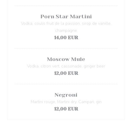
Porn Star Martini
Vodka, coulis fruit de la passion, sirop de vanille,
champagne
14,00 EUR
Moscow Mule
Vodka, citron vert, cassonade, ginger beer
12,00 EUR
Negroni
Martini rouge, Martini dry, Campari, gin
12,00 EUR