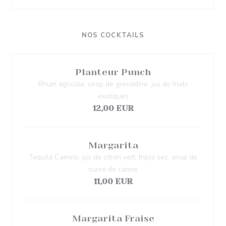
NOS COCKTAILS
Planteur Punch
Rhum agricole, sirop de grenadine, jus de fruits
exotiques
12,00 EUR
Margarita
Tequila Camino, jus de citron vert, triple sec, sirop de
sucre de canne
11,00 EUR
Margarita Fraise