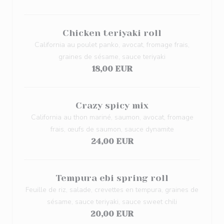
Chicken teriyaki roll
California au poulet panko, avocat, fromage frais,
graines de sésame, sauce teriyaki
18,00 EUR
Crazy spicy mix
California au thon mariné, saumon, avocat, fromage
frais, œufs de saumon, sauce dynamite
24,00 EUR
Tempura ebi spring roll
Feuille de riz, salade, crevettes en tempura, graines de
sésame, sauce teriyaki, sauce sweet chili
20,00 EUR