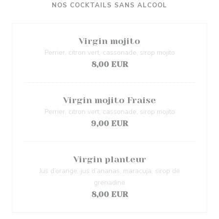
NOS COCKTAILS SANS ALCOOL
Virgin mojito
Perrier, citron vert, cassonade, sirop mojito
8,00 EUR
Virgin mojito Fraise
Perrier, citron vert, cassonade, sirop mojito
9,00 EUR
Virgin planteur
Jus d’orange, jus d’ananas, maracuja, sirop de
grenadine
8,00 EUR