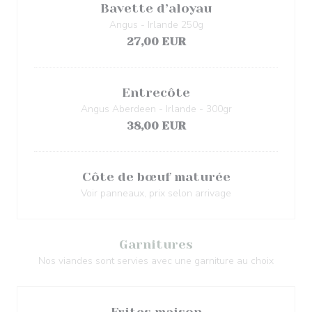
Bavette d’aloyau
Angus - Irlande 250g
27,00 EUR
Entrecôte
Angus Aberdeen - Irlande - 300gr
38,00 EUR
Côte de bœuf maturée
Voir panneaux, prix selon arrivage
Garnitures
Nos viandes sont servies avec une garniture au choix