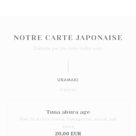
NOTRE CARTE JAPONAISE
Elaborée par Lito, notre maître sushi
URAMAKI
8 pièces
Tuna abura age
Maki frit au thon mariné, fromage frais, avocat, yuki
sauce
20,00 EUR