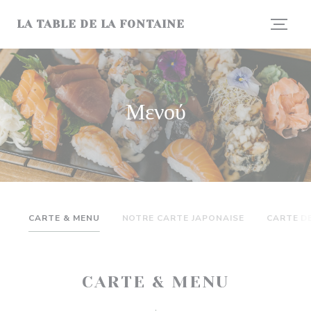
Πίνακας διαχείρισης "Μπισκότων" (Cookies)
LA TABLE DE LA FONTAINE
Μενού
CARTE & MENU
NOTRE CARTE JAPONAISE
CARTE D
CARTE & MENU