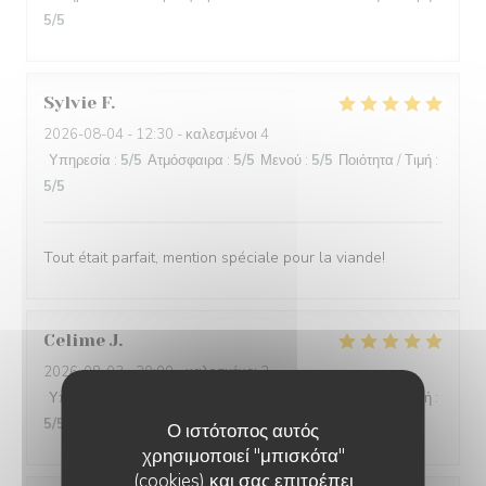
5
/5
Sylvie
F
2026-08-04
- 12:30 - καλεσμένοι 4
Υπηρεσία
:
5
/5
Ατμόσφαιρα
:
5
/5
Μενού
:
5
/5
Ποιότητα / Τιμή
:
5
/5
Tout était parfait, mention spéciale pour la viande!
Celime
J
2026-08-03
- 20:00 - καλεσμένοι 2
Υπηρεσία
:
5
/5
Ατμόσφαιρα
:
5
/5
Μενού
:
5
/5
Ποιότητα / Τιμή
:
5
/5
Ο ιστότοπος αυτός
χρησιμοποιεί "μπισκότα"
(cookies) και σας επιτρέπει