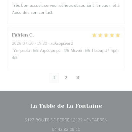
Très bon accueil serveur sérieux et souriant. Il nous met à
l'aise dès son contact.
Fabien
C
2026-07-30
- 19:30 - καλεσμένοι 2
Υπηρεσία
:
5
/5
Ατμόσφαιρα
:
4
/5
Μενού
:
5
/5
Ποιότητα / Τιμή
:
4
/5
1
2
3
La Table de La Fontaine
((ανοίγει σε 
5127 ROUTE DE BERRE 13122 VENTABREN
04 42 92 09 10