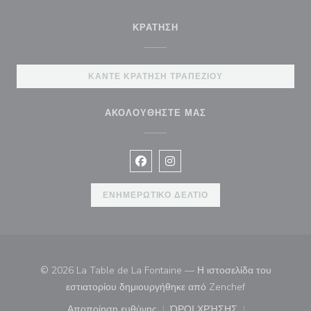
ΚΡΆΤΗΣΗ
ΚΆΝΤΕ ΚΡΆΤΗΣΗ ΤΡΑΠΕΖΙΟΎ
ΑΚΟΛΟΥΘΉΣΤΕ ΜΑΣ
Facebook ((ανοίγει σε νέο παράθυρ
Instagram ((ανοίγει σε νέο π
ΕΝΗΜΕΡΩΤΙΚΌ ΔΕΛΤΊΟ
© 2026 La Table de La Fontaine — Η ιστοσελίδα του
((ανοίγει σε νέ
εστιατορίου δημιουργήθηκε από
Zenchef
Αποποίηση ευθύνης
ΌΡΟΙ ΧΡΉΣΗΣ