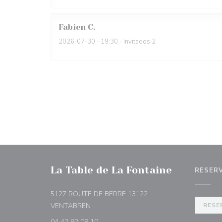
Fabien
C
2026-07-30
- 19:30 - Invitados 2
La Table de La Fontaine
RESER
5127 ROUTE DE BERRE 13122
((abre en una nueva ventana))
VENTABREN
RESE
04 42 92 09 10