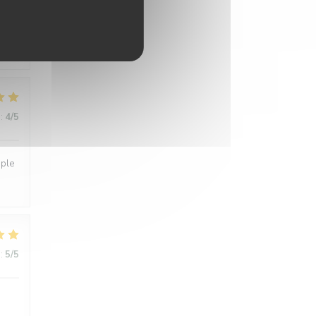
:
4
/5
mple
:
5
/5