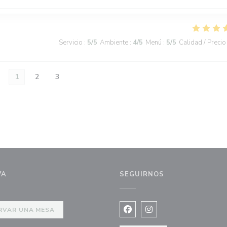
Servicio
:
5
/5
Ambiente
:
4
/5
Menú
:
5
/5
Calidad / Precio
1
2
3
VA
SEGUIRNOS
RVAR UNA MESA
Facebook ((abre en una nuev
Instagram ((abre en u