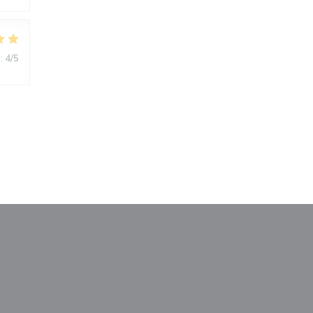
:
4
/5
a ventana))
na nueva ventana))