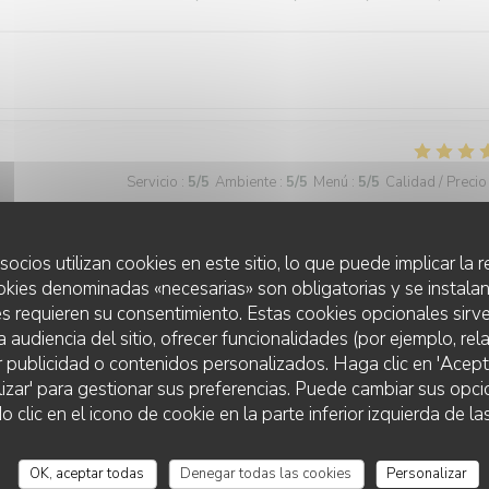
Servicio
:
5
/5
Ambiente
:
5
/5
Menú
:
5
/5
Calidad / Precio
socios utilizan cookies en este sitio, lo que puede implicar la
okies denominadas «necesarias» son obligatorias y se instalan
Servicio
:
5
/5
Ambiente
:
5
/5
Menú
:
5
/5
Calidad / Precio
s requieren su consentimiento. Estas cookies opcionales sirve
a audiencia del sitio, ofrecer funcionalidades (por ejemplo, re
r publicidad o contenidos personalizados. Haga clic en 'Acept
 agréable
lizar' para gestionar sus preferencias. Puede cambiar sus opci
LA TABLE DE LA FONTAINE
lic en el icono de cookie en la parte inferior izquierda de las
OK, aceptar todas
Denegar todas las cookies
Personalizar
Servicio
:
4
/5
Ambiente
:
5
/5
Menú
:
5
/5
Calidad / Precio