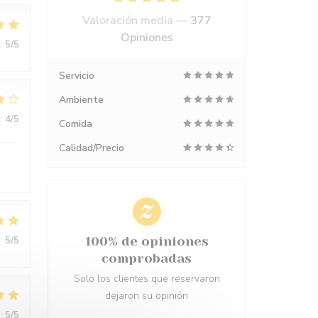
Valoración media —
377
Opiniones
:
5
/5
Servicio
Ambiente
:
4
/5
Comida
Calidad/Precio
:
5
/5
100% de opiniones
comprobadas
Solo los clientes que reservaron
dejaron su opinión
:
5
/5