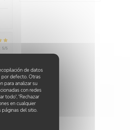
:
5
/5
 recopilación de datos
 por defecto. Otras
:
5
/5
n para analizar su
lacionadas con redes
ar todo', 'Rechazar
ones en cualquier
 páginas del sitio.
:
4
/5