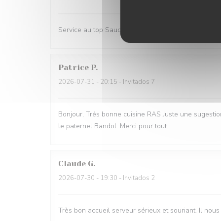
Service au top Sauce viande excellente et ambiance
Patrice
P
2026-07-31
- 20:15 - Invitados 7
Bonjour, Trés bonne cuisine RAS Juste une sugestion
le paternel Bandol. Merci pour tout.
Claude
G
2026-07-30
- 19:30 - Invitados 2
Très bon accueil serveur sérieux et souriant. Il nous