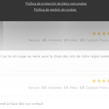
Política de protección de datos personales
Política de gestión de cookies
 très agréable.
Servicio
:
4
/5
Ambiente
:
5
/5
Menú
:
5
/5
Calidad / Precio
 sur le vin rouge au verre avoir le choix des vins de notre region exe
Servicio
:
5
/5
Ambiente
:
5
/5
Menú
:
5
/5
Calidad / Precio
 met à l'aise dès son contact.