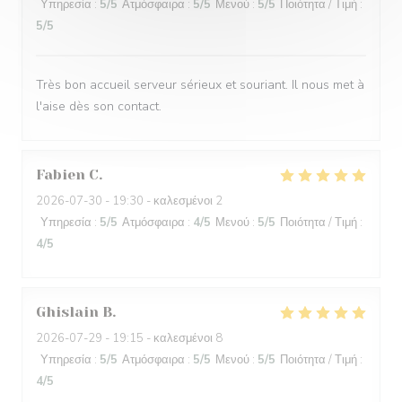
Υπηρεσία
:
5
/5
Ατμόσφαιρα
:
5
/5
Μενού
:
5
/5
Ποιότητα / Τιμή
:
5
/5
Très bon accueil serveur sérieux et souriant. Il nous met à
l'aise dès son contact.
Fabien
C
2026-07-30
- 19:30 - καλεσμένοι 2
Υπηρεσία
:
5
/5
Ατμόσφαιρα
:
4
/5
Μενού
:
5
/5
Ποιότητα / Τιμή
:
4
/5
Ghislain
B
2026-07-29
- 19:15 - καλεσμένοι 8
Υπηρεσία
:
5
/5
Ατμόσφαιρα
:
5
/5
Μενού
:
5
/5
Ποιότητα / Τιμή
:
4
/5