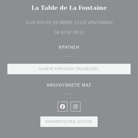
La Table de La Fontaine
((ανοίγει σε 
5127 ROUTE DE BERRE 13122 VENTABREN
04 42 92 09 10
ΚΡΆΤΗΣΗ
ΚΆΝΤΕ ΚΡΆΤΗΣΗ ΤΡΑΠΕΖΙΟΎ
ΑΚΟΛΟΥΘΉΣΤΕ ΜΑΣ
Facebook ((ανοίγει σε νέο παράθυρ
Instagram ((ανοίγει σε νέο π
ΕΝΗΜΕΡΩΤΙΚΌ ΔΕΛΤΊΟ