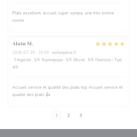
Plats excellent, accueil super sympa, une très bonne
soirée.
Alain
M
2026-07-29
- 20:00 - καλεσμένοι 8
Υπηρεσία
:
5
/5
Ατμόσφαιρα
:
5
/5
Μενού
:
5
/5
Ποιότητα / Τιμή
:
4
/5
Accueil service et qualité des plats top Accueil service et
qualité des plats 👍
1
2
3