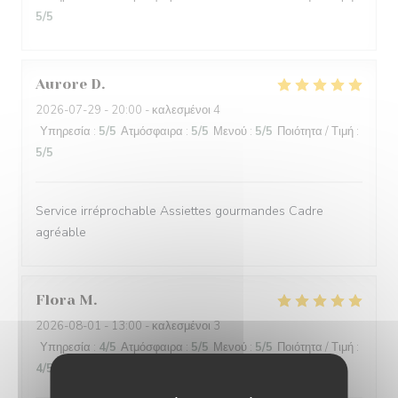
5
/5
Aurore
D
2026-07-29
- 20:00 - καλεσμένοι 4
Υπηρεσία
:
5
/5
Ατμόσφαιρα
:
5
/5
Μενού
:
5
/5
Ποιότητα / Τιμή
:
5
/5
Service irréprochable Assiettes gourmandes Cadre
agréable
Flora
M
2026-08-01
- 13:00 - καλεσμένοι 3
Υπηρεσία
:
4
/5
Ατμόσφαιρα
:
5
/5
Μενού
:
5
/5
Ποιότητα / Τιμή
:
4
/5