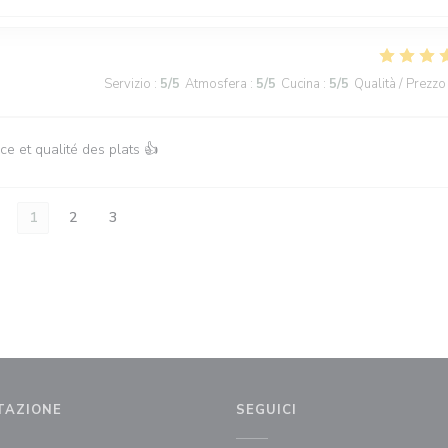
Servizio
:
5
/5
Atmosfera
:
5
/5
Cucina
:
5
/5
Qualità / Prezzo
ce et qualité des plats 👍
1
2
3
TAZIONE
SEGUICI