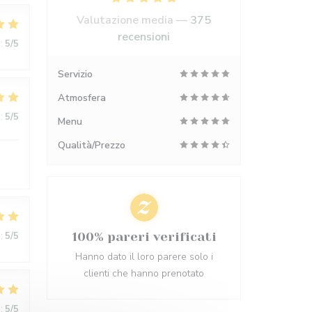
Valutazione media —
375
recensioni
:
5
/5
Servizio
Atmosfera
:
5
/5
Menu
Qualità/Prezzo
:
5
/5
100% pareri verificati
Hanno dato il loro parere solo i
clienti che hanno prenotato
:
5
/5