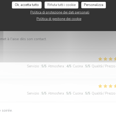
Ok, accetta tutto
Rifiuta tutti i cookie
Personalizza
Politica di protezione dei dati personali
Politica di gestione dei cookie
Servizio
:
5
/5
Atmosfera
:
5
/5
Cucina
:
5
/5
Qualità / Prezzo
 met à l'aise dès son contact.
Servizio
:
5
/5
Atmosfera
:
4
/5
Cucina
:
5
/5
Qualità / Prezzo
Servizio
:
5
/5
Atmosfera
:
5
/5
Cucina
:
5
/5
Qualità / Prezzo
 soirée.