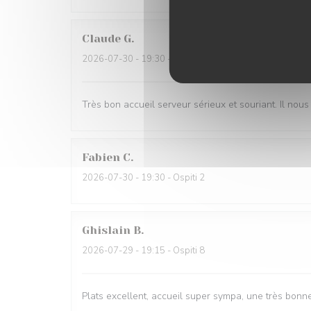
Claude
G
2026-07-30
- 19:30 - Ospiti 2
Très bon accueil serveur sérieux et souriant. Il nous
Fabien
C
2026-07-30
- 19:30 - Ospiti 2
Ghislain
B
2026-07-29
- 19:15 - Ospiti 8
Plats excellent, accueil super sympa, une très bonne