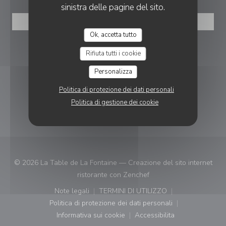
sinistra delle pagine del sito.
PRENOTA
Ok, accetta tutto
SEGUICI
Rifiuta tutti i cookie
Personalizza
Facebook ((apre una nuova finestra)
Instagram ((apre una nuova fi
Politica di protezione dei dati personali
Politica di gestione dei cookie
NEWSLETTER
© 2026 La Table de La Fontaine — Creazione del sito internet
((apre una nuova finestr
ristorante con
Zenchef
Note legali
TERMINI DI UTILIZZO
((apre una nuova finestra))
((apre una nuova finestra))
Politica di protezione dei dati personali
((apre una nuova finestra))
Informativa sui cookie
Accessibilita
((apre una nuova finestra))
((apre una nuova finest