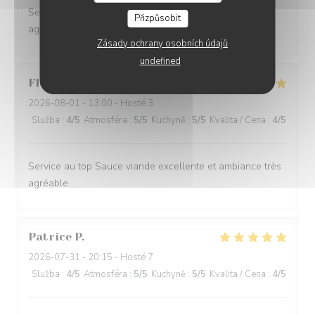
Service irréprochable Assiettes gourmandes Cadre
Přizpůsobit
agréable
Zásady ochrany osobních údajů
undefined
Flora
M
2026-08-01
- 13:00 - Hosté 3
Služba
:
4
/5
Atmosféra
:
5
/5
Kuchyně
:
5
/5
Kvalita / Cena
:
4
/5
Service au top Sauce viande excellente et ambiance très
agréable.
Patrice
P
2026-07-31
- 20:15 - Hosté 7
Služba
:
4
/5
Atmosféra
:
5
/5
Kuchyně
:
5
/5
Kvalita / Cena
:
4
/5