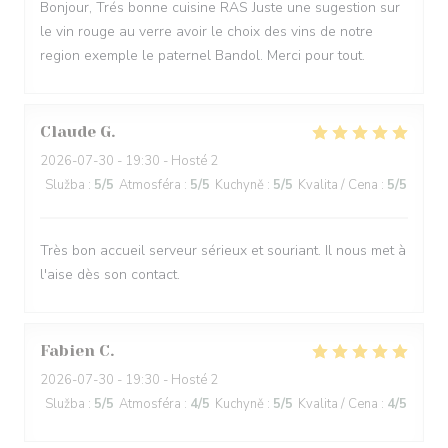
Bonjour, Trés bonne cuisine RAS Juste une sugestion sur
le vin rouge au verre avoir le choix des vins de notre
region exemple le paternel Bandol. Merci pour tout.
Claude
G
2026-07-30
- 19:30 - Hosté 2
Služba
:
5
/5
Atmosféra
:
5
/5
Kuchyně
:
5
/5
Kvalita / Cena
:
5
/5
Très bon accueil serveur sérieux et souriant. Il nous met à
l'aise dès son contact.
Fabien
C
2026-07-30
- 19:30 - Hosté 2
Služba
:
5
/5
Atmosféra
:
4
/5
Kuchyně
:
5
/5
Kvalita / Cena
:
4
/5