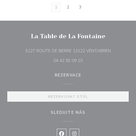
1
2
3
La Table de La Fontaine
((otevře se v
5127 ROUTE DE BERRE 13122 VENTABREN
04 42 92 09 10
REZERVACE
REZERVOVAT STŮL
SLEDUJTE NÁS